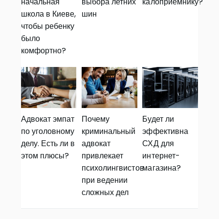
начальная
выбора летних
калоприемнику?
школа в Киеве,
шин
чтобы ребенку
было
комфортно?
Адвокат эмпат
Почему
Будет ли
по уголовному
криминальный
эффективна
делу. Есть ли в
адвокат
СХД для
этом плюсы?
привлекает
интернет-
психолингвистов
магазина?
при ведении
сложных дел