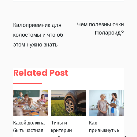
Навигация
Чем полезны очки
Калоприемник для
Полароид?
колостомы и что об
по
этом нужно знать
записям
Related Post
Какой должна
Типы и
Как
быть частная
критерии
привыкнуть к