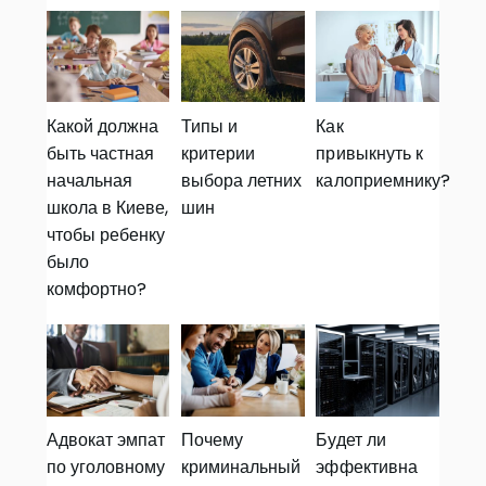
Какой должна
Типы и
Как
быть частная
критерии
привыкнуть к
начальная
выбора летних
калоприемнику?
школа в Киеве,
шин
чтобы ребенку
было
комфортно?
Адвокат эмпат
Почему
Будет ли
по уголовному
криминальный
эффективна