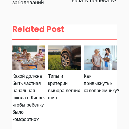
начать танцевать?
заболеваний
по
записям
Related Post
Какой должна
Типы и
Как
быть частная
критерии
привыкнуть к
начальная
выбора летних
калоприемнику?
школа в Киеве,
шин
чтобы ребенку
было
комфортно?