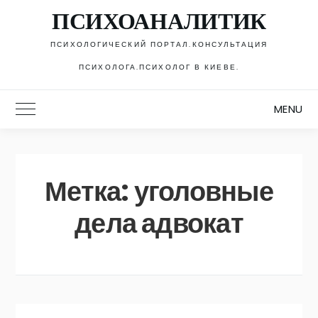
Skip
ПСИХОАНАЛИТИК
to
content
ПСИХОЛОГИЧЕСКИЙ ПОРТАЛ.КОНСУЛЬТАЦИЯ
ПСИХОЛОГА.ПСИХОЛОГ В КИЕВЕ.
MENU
Toggle Main Menu
Метка:
уголовные
дела адвокат